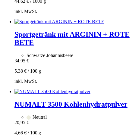
44,62
€
/
1000
g
inkl. MwSt.
Zum
Warenkorb
hinzufügen
Sportgetränk mit ARGININ + ROTE
BETE
Schwarze Johannisbeere
34,95
€
5,38
€
/
100
g
inkl. MwSt.
Zum
Warenkorb
hinzufügen
NUMALT 3500 Kohlenhydratpulver
Neutral
20,95
€
4,66
€
/
100
g