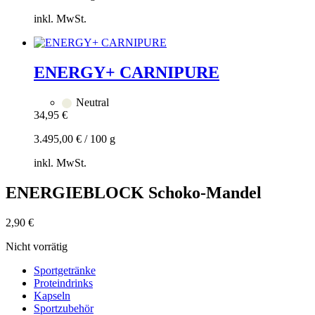
inkl. MwSt.
Zum
Warenkorb
hinzufügen
ENERGY+ CARNIPURE
Neutral
34,95
€
3.495,00
€
/
100
g
inkl. MwSt.
Zum
ENERGIEBLOCK Schoko-Mandel
Warenkorb
hinzufügen
2,90
€
Nicht vorrätig
Sportgetränke
Proteindrinks
Kapseln
Sportzubehör