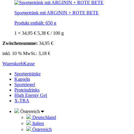
Sportgetränk mit ARGININ + ROTE BETE
Produkt enthält: 650
g
1 ×
34,95
€
5,38
€
/
100
g
Zwischensumme:
34,95
€
inkl. 10 % MwSt.:
3,18
€
Warenkorb
Kasse
Sportgetränke
Kapseln
Sportriegel
Proteindrinks
High Energy Gel
X-TRA
Österreich
Deutschland
Italien
Österreich