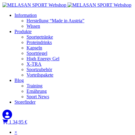
Information
Herstellung “Made in Austria”
Wissen
Produkte
Sportgetränke
Proteindrinks
Kapseln
Sportriegel
High Energy Gel
X-TRA
Sportzubehör
Vorteilspakete
Blog
Training
Ernährung
Sport News
Storefinder
1
34,95
€
×