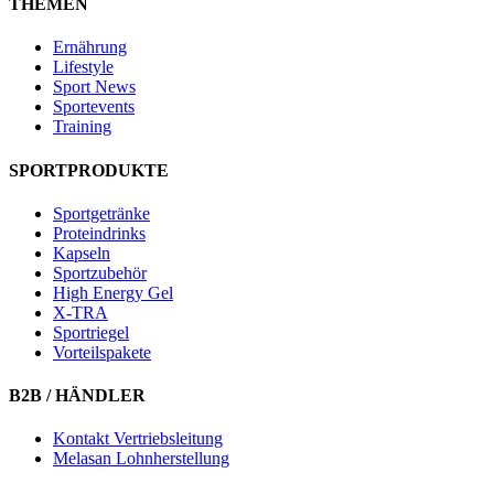
THEMEN
Ernährung
Lifestyle
Sport News
Sportevents
Training
SPORTPRODUKTE
Sportgetränke
Proteindrinks
Kapseln
Sportzubehör
High Energy Gel
X-TRA
Sportriegel
Vorteilspakete
B2B / HÄNDLER
Kontakt Vertriebsleitung
Melasan Lohnherstellung