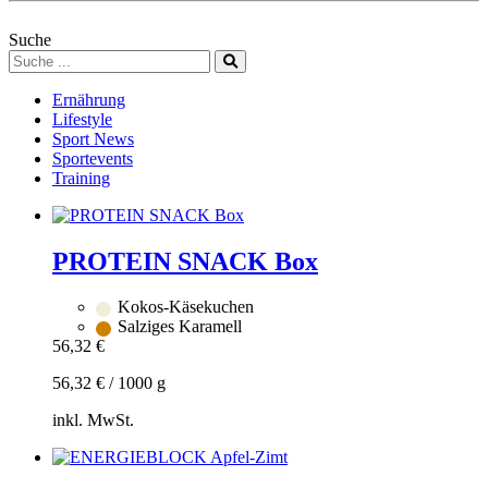
Suche
Ernährung
Lifestyle
Sport News
Sportevents
Training
PROTEIN SNACK Box
Kokos-Käsekuchen
Salziges Karamell
56,32
€
56,32
€
/
1000
g
inkl. MwSt.
Zum
Warenkorb