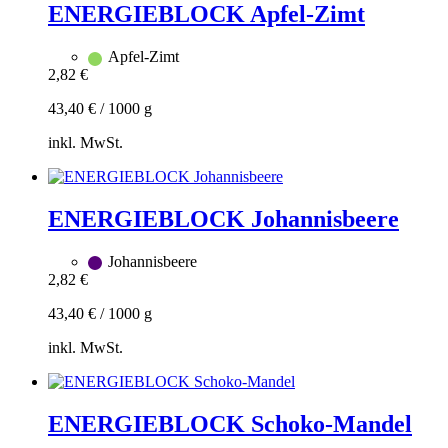
hinzufügen
ENERGIEBLOCK Apfel-Zimt
Dieses
Produkt
Apfel-Zimt
weist
2,82
€
mehrere
Varianten
43,40
€
/
1000
g
auf.
Die
inkl. MwSt.
Optionen
können
Zum
auf
Warenkorb
der
hinzufügen
ENERGIEBLOCK Johannisbeere
Produktseite
gewählt
werden
Johannisbeere
2,82
€
43,40
€
/
1000
g
inkl. MwSt.
Zum
Warenkorb
hinzufügen
ENERGIEBLOCK Schoko-Mandel