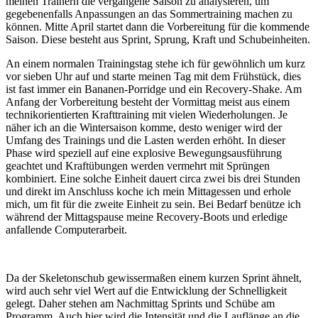
meinen Trainern die vergangene Saison zu analysieren, um
gegebenenfalls Anpassungen an das Sommertraining machen zu
können. Mitte April startet dann die Vorbereitung für die kommende
Saison. Diese besteht aus Sprint, Sprung, Kraft und Schubeinheiten.
An einem normalen Trainingstag stehe ich für gewöhnlich um kurz
vor sieben Uhr auf und starte meinen Tag mit dem Frühstück, dies
ist fast immer ein Bananen-Porridge und ein Recovery-Shake. Am
Anfang der Vorbereitung besteht der Vormittag meist aus einem
technikorientierten Krafttraining mit vielen Wiederholungen. Je
näher ich an die Wintersaison komme, desto weniger wird der
Umfang des Trainings und die Lasten werden erhöht. In dieser
Phase wird speziell auf eine explosive Bewegungsausführung
geachtet und Kraftübungen werden vermehrt mit Sprüngen
kombiniert. Eine solche Einheit dauert circa zwei bis drei Stunden
und direkt im Anschluss koche ich mein Mittagessen und erhole
mich, um fit für die zweite Einheit zu sein. Bei Bedarf benütze ich
während der Mittagspause meine Recovery-Boots und erledige
anfallende Computerarbeit.
Da der Skeletonschub gewissermaßen einem kurzen Sprint ähnelt,
wird auch sehr viel Wert auf die Entwicklung der Schnelligkeit
gelegt. Daher stehen am Nachmittag Sprints und Schübe am
Programm. Auch hier wird die Intensität und die Lauflänge an die