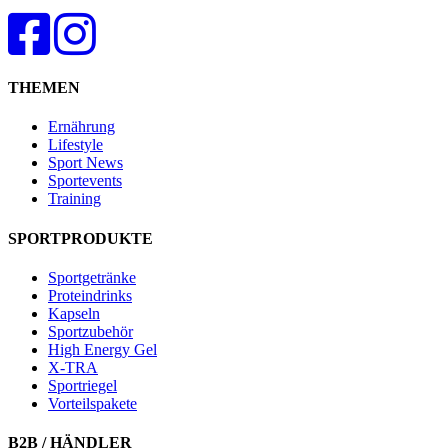
THEMEN
Ernährung
Lifestyle
Sport News
Sportevents
Training
SPORTPRODUKTE
Sportgetränke
Proteindrinks
Kapseln
Sportzubehör
High Energy Gel
X-TRA
Sportriegel
Vorteilspakete
B2B / HÄNDLER