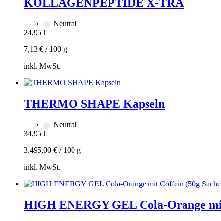
KOLLAGENPEPTIDE X-TRA
Neutral
24,95
€
7,13
€
/
100
g
inkl. MwSt.
Zum
Warenkorb
hinzufügen
THERMO SHAPE Kapseln
Neutral
34,95
€
3.495,00
€
/
100
g
inkl. MwSt.
Zum
Warenkorb
hinzufügen
HIGH ENERGY GEL Cola-Orange mit C