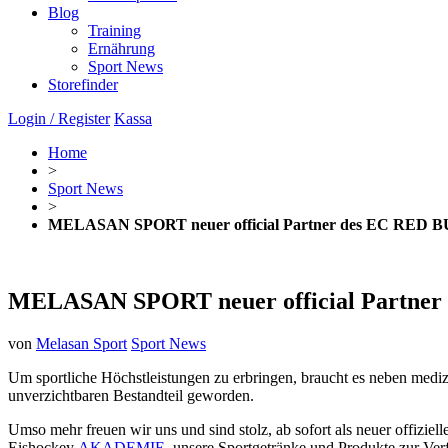
Blog
Training
Ernährung
Sport News
Storefinder
Login / Register
Kassa
Home
>
Sport News
>
MELASAN SPORT neuer official Partner des EC RE
MELASAN SPORT neuer official Partn
von
Melasan Sport
Sport News
Um sportliche Höchstleistungen zu erbringen, braucht es neben medi
unverzichtbaren Bestandteil geworden.
Umso mehr freuen wir uns und sind stolz, ab sofort als neuer offizi
Eishockey
AKADEMIE
unsere Sportgetränke und Produkte zur Verf