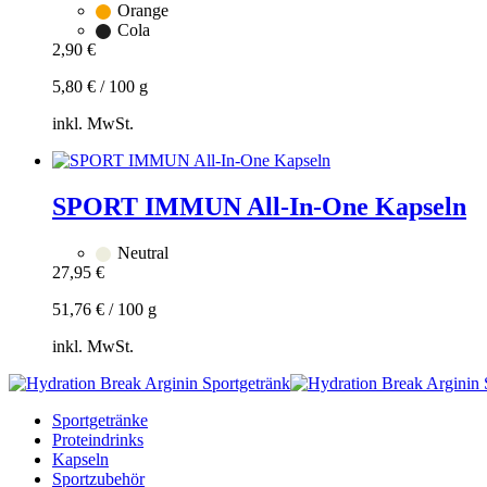
Orange
Cola
2,90
€
5,80
€
/
100
g
inkl. MwSt.
Zum
Warenkorb
hinzufügen
SPORT IMMUN All-In-One Kapseln
Neutral
27,95
€
51,76
€
/
100
g
inkl. MwSt.
Zum
Warenkorb
Sportgetränke
hinzufügen
Proteindrinks
Kapseln
Sportzubehör