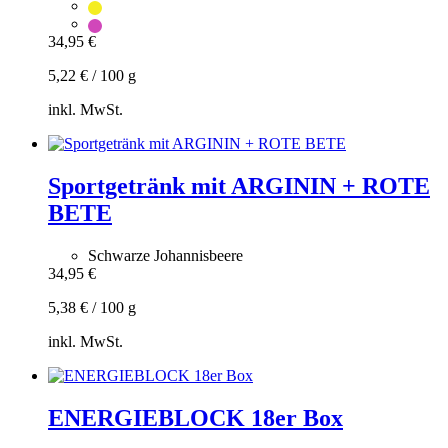
34,95
€
5,22
€
/
100
g
inkl. MwSt.
Zum
Warenkorb
hinzufügen
Sportgetränk mit ARGININ + ROTE
Dieses
BETE
Produkt
weist
mehrere
Schwarze Johannisbeere
Varianten
34,95
€
auf.
Die
5,38
€
/
100
g
Optionen
können
inkl. MwSt.
auf
Zum
der
Warenkorb
Produktseite
hinzufügen
gewählt
ENERGIEBLOCK 18er Box
werden