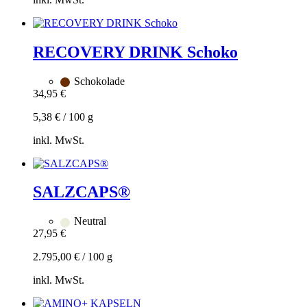
Optionen
können
Zum
auf
Warenkorb
der
hinzufügen
RECOVERY DRINK Schoko
Produktseite
gewählt
werden
Schokolade
34,95
€
5,38
€
/
100
g
inkl. MwSt.
Zum
Warenkorb
hinzufügen
SALZCAPS®
Neutral
27,95
€
2.795,00
€
/
100
g
inkl. MwSt.
Zum