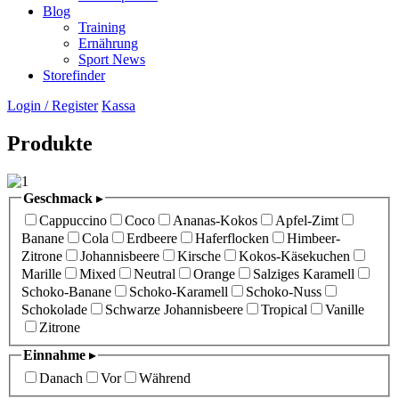
Blog
Training
Ernährung
Sport News
Storefinder
Login / Register
Kassa
Produkte
Geschmack
▸
Cappuccino
Coco
Ananas-Kokos
Apfel-Zimt
Banane
Cola
Erdbeere
Haferflocken
Himbeer-
Zitrone
Johannisbeere
Kirsche
Kokos-Käsekuchen
Marille
Mixed
Neutral
Orange
Salziges Karamell
Schoko-Banane
Schoko-Karamell
Schoko-Nuss
Schokolade
Schwarze Johannisbeere
Tropical
Vanille
Zitrone
Einnahme
▸
Danach
Vor
Während