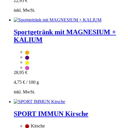
22,95
€
inkl. MwSt.
Zum
Warenkorb
hinzufügen
Sportgetränk mit MAGNESIUM +
Dieses
KALIUM
Produkt
weist
mehrere
Varianten
auf.
Die
Optionen
28,95
€
können
auf
4,75
€
/
100
g
der
Produktseite
inkl. MwSt.
gewählt
Zum
werden
Warenkorb
hinzufügen
SPORT IMMUN Kirsche
Dieses
Produkt
Kirsche
weist