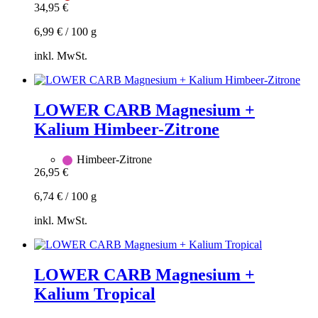
34,95
€
mehrere
Varianten
6,99
€
/
100
g
auf.
Die
inkl. MwSt.
Optionen
können
Zum
auf
Warenkorb
der
hinzufügen
LOWER CARB Magnesium +
Produktseite
gewählt
Kalium Himbeer-Zitrone
werden
Himbeer-Zitrone
26,95
€
6,74
€
/
100
g
inkl. MwSt.
Zum
Warenkorb
hinzufügen
LOWER CARB Magnesium +
Kalium Tropical