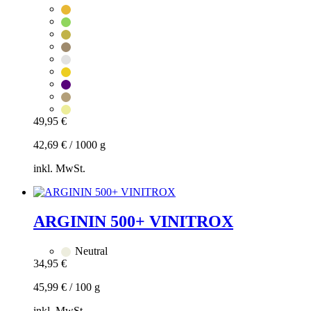
49,95
€
42,69
€
/
1000
g
inkl. MwSt.
Zum
Warenkorb
hinzufügen
ARGININ 500+ VINITROX
Dieses
Produkt
Neutral
weist
34,95
€
mehrere
Varianten
45,99
€
/
100
g
auf.
Die
inkl. MwSt.