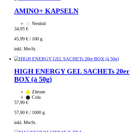
Warenkorb
hinzufügen
AMINO+ KAPSELN
Neutral
34,95
€
45,99
€
/
100
g
inkl. MwSt.
Zum
Warenkorb
hinzufügen
HIGH ENERGY GEL SACHETs 20er
BOX (à 50g)
Zitrone
Cola
57,90
€
57,90
€
/
1000
g
inkl. MwSt.