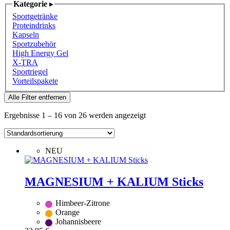
Kategorie
▸
Sportgetränke
Proteindrinks
Kapseln
Sportzubehör
High Energy Gel
X-TRA
Sportriegel
Vorteilspakete
Alle Filter entfernen
Ergebnisse 1 – 16 von 26 werden angezeigt
NEU
MAGNESIUM + KALIUM Sticks
Himbeer-Zitrone
Orange
Johannisbeere