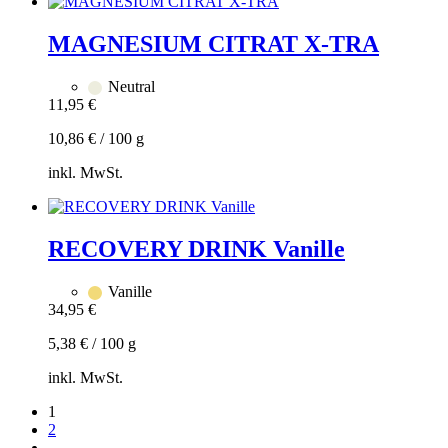
Zum
Warenkorb
hinzufügen
MAGNESIUM CITRAT X-TRA
Dieses
Produkt
Neutral
weist
11,95
€
mehrere
Varianten
10,86
€
/
100
g
auf.
Die
inkl. MwSt.
Optionen
können
Zum
auf
Warenkorb
der
hinzufügen
RECOVERY DRINK Vanille
Produktseite
gewählt
werden
Vanille
34,95
€
5,38
€
/
100
g
inkl. MwSt.
Zum
1
Warenkorb
2
hinzufügen
→