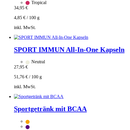
Tropical
34,95
€
4,85
€
/
100
g
inkl. MwSt.
Zum
Warenkorb
hinzufügen
SPORT IMMUN All-In-One Kapseln
Neutral
27,95
€
51,76
€
/
100
g
inkl. MwSt.
Zum
Warenkorb
hinzufügen
Sportgetränk mit BCAA