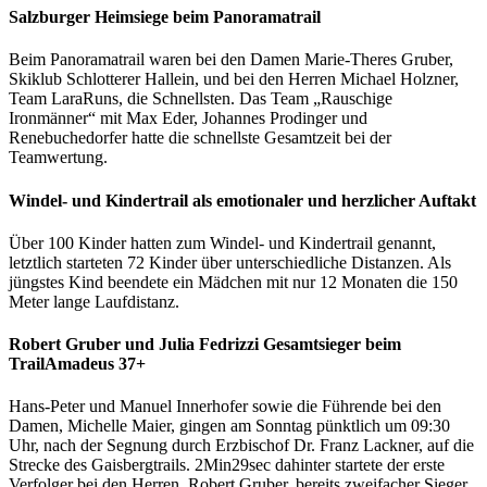
können
Zum
Salzburger Heimsiege beim Panoramatrail
auf
Warenkorb
der
hinzufügen
Beim Panoramatrail waren bei den Damen Marie-Theres Gruber,
Produktseite
Skiklub Schlotterer Hallein, und bei den Herren Michael Holzner,
gewählt
Team LaraRuns, die Schnellsten. Das Team „Rauschige
werden
Ironmänner“ mit Max Eder, Johannes Prodinger und
Renebuchedorfer hatte die schnellste Gesamtzeit bei der
Teamwertung.
Windel- und Kindertrail als emotionaler und herzlicher Auftakt
Über 100 Kinder hatten zum Windel- und Kindertrail genannt,
letztlich starteten 72 Kinder über unterschiedliche Distanzen. Als
jüngstes Kind beendete ein Mädchen mit nur 12 Monaten die 150
Meter lange Laufdistanz.
Robert Gruber und Julia Fedrizzi Gesamtsieger beim
TrailAmadeus 37+
Hans-Peter und Manuel Innerhofer sowie die Führende bei den
Damen, Michelle Maier, gingen am Sonntag pünktlich um 09:30
Uhr, nach der Segnung durch Erzbischof Dr. Franz Lackner, auf die
Strecke des Gaisbergtrails. 2Min29sec dahinter startete der erste
Verfolger bei den Herren, Robert Gruber, bereits zweifacher Sieger