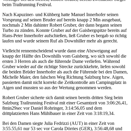
beim Trailrunning Festival.
Nach Kapuziner- und Kühberg hatte Manuel Innerhofer seinen
Vorsprung auf seinen Bruder auf bereits knapp 2 Min ausgebaut,
nochmals 2 Min dahinter Robert Gruber, der dann begann seinen
Turbo zu zünden. Konnte Gruber auf der Gaisbergspitze bereits auf
Hans-Peter Innerhofer aufschießen, ließ Gruber es bergab so richtig
laufen und wurde seinem Ruf als Downhiller mehr als gerecht.
Vielleicht rennentscheidend wurde dann eine Abzweigung auf
knapp der Hälfte des Downhills vom Gaisberg, wo sich sowohl die
ersten 3 Herren als auch die führende Dame verliefen. Während
Gruber wieder auf die richtige Strecke zurückkehrte, liefen sowohl
die beiden Brüder Innerhofer als auch die Führende bei den Damen,
Michelle Maier, den falschen Weg Richtung Salzburg bzw. Aigen,
passierten damit nicht korrekt die Zeitkontrolle am Campingplatz in
Aigen und mussten so aus der Wertung genommen werden.
Robert Gruber sicherte sich damit seinen bereits dritten Sieg beim
Salzburg Trailrunning Festival mit einer Gesamtzeit von 3:06:26,41,
8min29sec vor Daniel Rohringer, 3:14:56,05 und dem
drittplatzierten Hans Mühlbauer in einer Zeit von 3:18:19,34.
Bei den Damen siegte Julia Fedrizzi (AUT) in einer Zeit von
3:55.55,61 nur 53 sec vor Carola Dörries (GER), 3:56:48,68 und