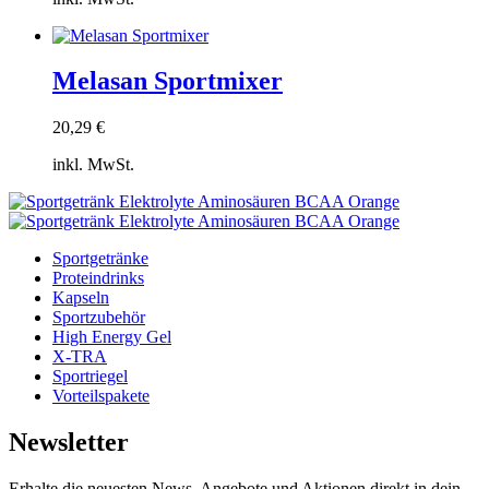
Optionen
können
Zum
auf
Warenkorb
der
hinzufügen
Melasan Sportmixer
Produktseite
gewählt
werden
20,29
€
inkl. MwSt.
Zum
Warenkorb
hinzufügen
Sportgetränke
Proteindrinks
Kapseln
Sportzubehör
High Energy Gel
X-TRA
Sportriegel
Vorteilspakete
Newsletter
Erhalte die neuesten News, Angebote und Aktionen direkt in dein