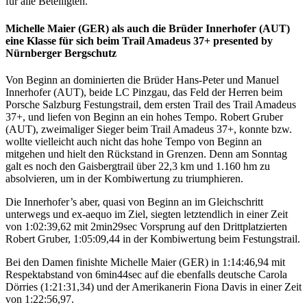
für alle Beteiligten.
Michelle Maier (GER) als auch die Brüder Innerhofer (AUT)
eine Klasse für sich beim Trail Amadeus 37+ presented by
Nürnberger Bergschutz
Von Beginn an dominierten die Brüder Hans-Peter und Manuel
Innerhofer (AUT), beide LC Pinzgau, das Feld der Herren beim
Porsche Salzburg Festungstrail, dem ersten Trail des Trail Amadeus
37+, und liefen von Beginn an ein hohes Tempo. Robert Gruber
(AUT), zweimaliger Sieger beim Trail Amadeus 37+, konnte bzw.
wollte vielleicht auch nicht das hohe Tempo von Beginn an
mitgehen und hielt den Rückstand in Grenzen. Denn am Sonntag
galt es noch den Gaisbergtrail über 22,3 km und 1.160 hm zu
absolvieren, um in der Kombiwertung zu triumphieren.
Die Innerhofer’s aber, quasi von Beginn an im Gleichschritt
unterwegs und ex-aequo im Ziel, siegten letztendlich in einer Zeit
von 1:02:39,62 mit 2min29sec Vorsprung auf den Drittplatzierten
Robert Gruber, 1:05:09,44 in der Kombiwertung beim Festungstrail.
Bei den Damen finishte Michelle Maier (GER) in 1:14:46,94 mit
Respektabstand von 6min44sec auf die ebenfalls deutsche Carola
Dörries (1:21:31,34) und der Amerikanerin Fiona Davis in einer Zeit
von 1:22:56,97.