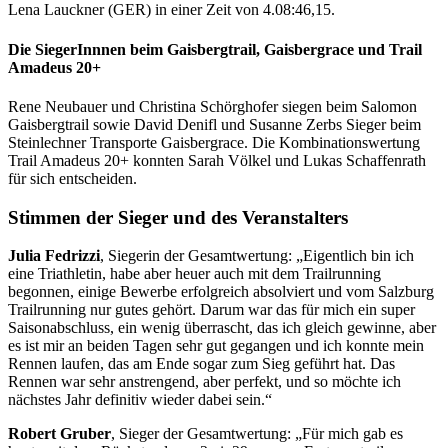
Lena Lauckner (GER) in einer Zeit von 4.08:46,15.
Die SiegerInnnen beim Gaisbergtrail, Gaisbergrace und Trail
Amadeus 20+
Rene Neubauer und Christina Schörghofer siegen beim Salomon
Gaisbergtrail sowie David Denifl und Susanne Zerbs Sieger beim
Steinlechner Transporte Gaisbergrace. Die Kombinationswertung
Trail Amadeus 20+ konnten Sarah Völkel und Lukas Schaffenrath
für sich entscheiden.
Stimmen der Sieger und des Veranstalters
Julia Fedrizzi
, Siegerin der Gesamtwertung: „Eigentlich bin ich
eine Triathletin, habe aber heuer auch mit dem Trailrunning
begonnen, einige Bewerbe erfolgreich absolviert und vom Salzburg
Trailrunning nur gutes gehört. Darum war das für mich ein super
Saisonabschluss, ein wenig überrascht, das ich gleich gewinne, aber
es ist mir an beiden Tagen sehr gut gegangen und ich konnte mein
Rennen laufen, das am Ende sogar zum Sieg geführt hat. Das
Rennen war sehr anstrengend, aber perfekt, und so möchte ich
nächstes Jahr definitiv wieder dabei sein.“
Robert Gruber
, Sieger der Gesamtwertung: „Für mich gab es