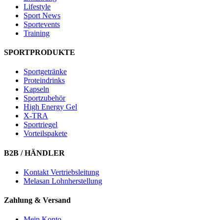
Lifestyle
Sport News
Sportevents
Training
SPORTPRODUKTE
Sportgetränke
Proteindrinks
Kapseln
Sportzubehör
High Energy Gel
X-TRA
Sportriegel
Vorteilspakete
B2B / HÄNDLER
Kontakt Vertriebsleitung
Melasan Lohnherstellung
Zahlung & Versand
Mein Konto