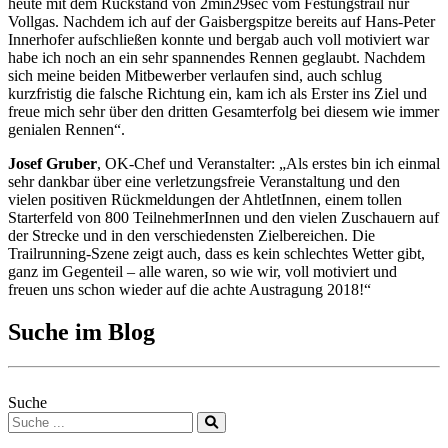
heute mit dem Rückstand von 2min29sec vom Festungstrail nur
Vollgas. Nachdem ich auf der Gaisbergspitze bereits auf Hans-Peter
Innerhofer aufschließen konnte und bergab auch voll motiviert war
habe ich noch an ein sehr spannendes Rennen geglaubt. Nachdem
sich meine beiden Mitbewerber verlaufen sind, auch schlug
kurzfristig die falsche Richtung ein, kam ich als Erster ins Ziel und
freue mich sehr über den dritten Gesamterfolg bei diesem wie immer
genialen Rennen“.
Josef Gruber
, OK-Chef und Veranstalter: „Als erstes bin ich einmal
sehr dankbar über eine verletzungsfreie Veranstaltung und den
vielen positiven Rückmeldungen der AhtletInnen, einem tollen
Starterfeld von 800 TeilnehmerInnen und den vielen Zuschauern auf
der Strecke und in den verschiedensten Zielbereichen. Die
Trailrunning-Szene zeigt auch, dass es kein schlechtes Wetter gibt,
ganz im Gegenteil – alle waren, so wie wir, voll motiviert und
freuen uns schon wieder auf die achte Austragung 2018!“
Suche im Blog
Suche