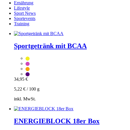
Ernährung
Lifestyle
Sport News
Sportevents
Training
Sportgetränk mit BCAA
34,95
€
5,22
€
/
100
g
inkl. MwSt.
Zum
Warenkorb
hinzufügen
ENERGIEBLOCK 18er Box
Dieses
Produkt