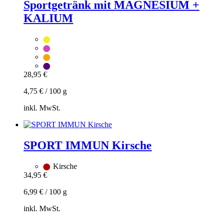
hinzufügen
Sportgetränk mit MAGNESIUM +
Dieses
KALIUM
Produkt
weist
mehrere
Varianten
auf.
Die
Optionen
28,95
€
können
auf
4,75
€
/
100
g
der
Produktseite
inkl. MwSt.
gewählt
Zum
werden
Warenkorb
hinzufügen
SPORT IMMUN Kirsche
Dieses
Produkt
Kirsche
weist
34,95
€
mehrere
Varianten
6,99
€
/
100
g
auf.
Die
inkl. MwSt.
Optionen