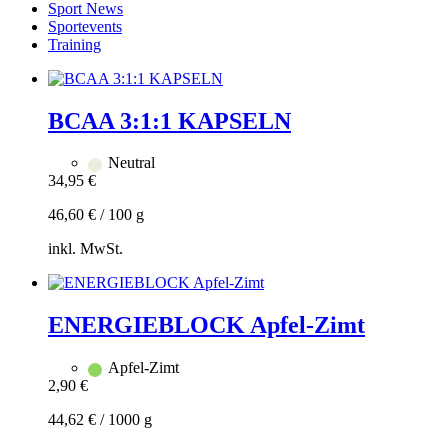
Sport News
Sportevents
Training
BCAA 3:1:1 KAPSELN
Neutral
34,95
€
46,60
€
/
100
g
inkl. MwSt.
Zum
Warenkorb
hinzufügen
ENERGIEBLOCK Apfel-Zimt
Apfel-Zimt
2,90
€
44,62
€
/
1000
g