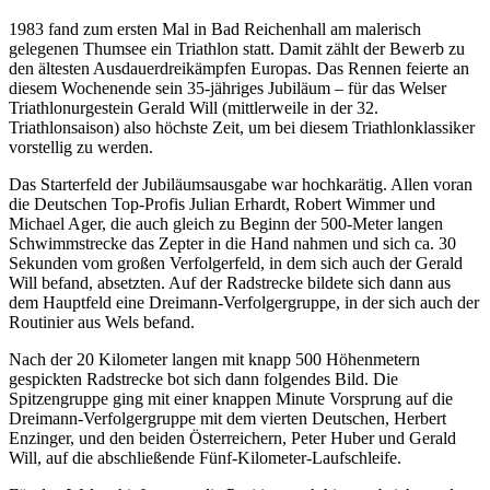
1983 fand zum ersten Mal in Bad Reichenhall am malerisch
gelegenen Thumsee ein Triathlon statt. Damit zählt der Bewerb zu
den ältesten Ausdauerdreikämpfen Europas. Das Rennen feierte an
diesem Wochenende sein 35-jähriges Jubiläum – für das Welser
Triathlonurgestein Gerald Will (mittlerweile in der 32.
Triathlonsaison) also höchste Zeit, um bei diesem Triathlonklassiker
vorstellig zu werden.
Das Starterfeld der Jubiläumsausgabe war hochkarätig. Allen voran
die Deutschen Top-Profis Julian Erhardt, Robert Wimmer und
Michael Ager, die auch gleich zu Beginn der 500-Meter langen
Schwimmstrecke das Zepter in die Hand nahmen und sich ca. 30
Sekunden vom großen Verfolgerfeld, in dem sich auch der Gerald
Will befand, absetzten. Auf der Radstrecke bildete sich dann aus
dem Hauptfeld eine Dreimann-Verfolgergruppe, in der sich auch der
Routinier aus Wels befand.
Nach der 20 Kilometer langen mit knapp 500 Höhenmetern
gespickten Radstrecke bot sich dann folgendes Bild. Die
Spitzengruppe ging mit einer knappen Minute Vorsprung auf die
Dreimann-Verfolgergruppe mit dem vierten Deutschen, Herbert
Enzinger, und den beiden Österreichern, Peter Huber und Gerald
Will, auf die abschließende Fünf-Kilometer-Laufschleife.