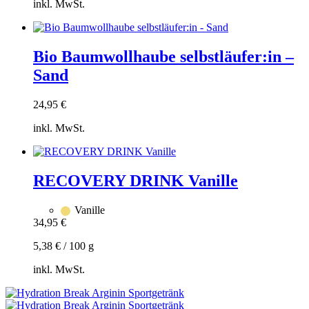
inkl. MwSt.
Zum
Warenkorb
hinzufügen
Bio Baumwollhaube selbstläufer:in –
Sand
24,95
€
inkl. MwSt.
Zum
Warenkorb
hinzufügen
RECOVERY DRINK Vanille
Vanille
34,95
€
5,38
€
/
100
g
inkl. MwSt.
Zum
Warenkorb