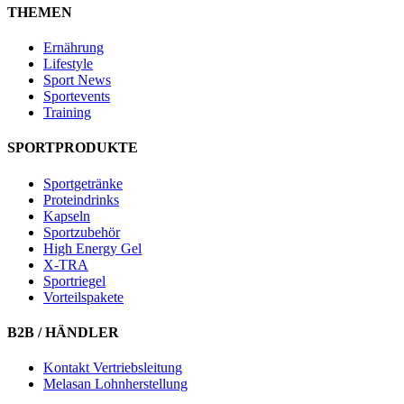
THEMEN
Ernährung
Lifestyle
Sport News
Sportevents
Training
SPORTPRODUKTE
Sportgetränke
Proteindrinks
Kapseln
Sportzubehör
High Energy Gel
X-TRA
Sportriegel
Vorteilspakete
B2B / HÄNDLER
Kontakt Vertriebsleitung
Melasan Lohnherstellung