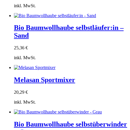
inkl. MwSt.
Zum
Warenkorb
hinzufügen
Bio Baumwollhaube selbstläufer:in –
Sand
25,36
€
inkl. MwSt.
Zum
Warenkorb
hinzufügen
Melasan Sportmixer
20,29
€
inkl. MwSt.
Zum
Warenkorb
hinzufügen
Bio Baumwollhaube selbstüberwinder