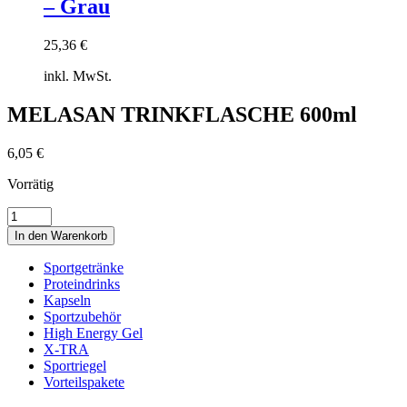
– Grau
25,36
€
inkl. MwSt.
Zum
MELASAN TRINKFLASCHE 600ml
Warenkorb
hinzufügen
6,05
€
Vorrätig
MELASAN
TRINKFLASCHE
In den Warenkorb
600ml
Menge
Sportgetränke
Proteindrinks
Kapseln
Sportzubehör
High Energy Gel
X-TRA
Sportriegel
Vorteilspakete