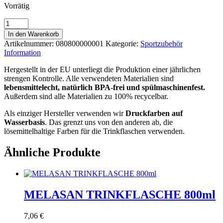
Vorrätig
MELASAN
TRINKFLASCHE
In den Warenkorb
600ml
Artikelnummer:
080800000001
Kategorie:
Sportzubehör
Menge
Information
Hergestellt in der EU unterliegt die Produktion einer jährlichen
strengen Kontrolle. Alle verwendeten Materialien sind
lebensmittelecht, natürlich BPA-frei und spülmaschinenfest.
Außerdem sind alle Materialien zu 100% recycelbar.
Als einziger Hersteller verwenden wir
Druckfarben auf
Wasserbasis
. Das grenzt uns von den anderen ab, die
lösemittelhaltige Farben für die Trinkflaschen verwenden.
Ähnliche Produkte
MELASAN TRINKFLASCHE 800ml
7,06
€