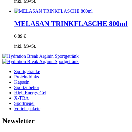
inkl. MwSt.
können
auf
Zum
der
Warenkorb
Produktseite
hinzufügen
MELASAN TRINKFLASCHE 800ml
gewählt
werden
6,89
€
inkl. MwSt.
Zum
Warenkorb
hinzufügen
Sportgetränke
Proteindrinks
Kapseln
Sportzubehör
High Energy Gel
X-TRA
Sportriegel
Vorteilspakete
Newsletter