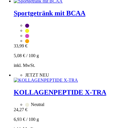
Zum
Warenkorb
hinzufügen
Sportgetränk mit BCAA
33,99
€
5,08
€
/
100
g
inkl. MwSt.
Zum
JETZT NEU
Warenkorb
hinzufügen
Dieses
KOLLAGENPEPTIDE X-TRA
Produkt
weist
Neutral
mehrere
24,27
€
Varianten
auf.
6,93
€
/
100
g
Die
Optionen