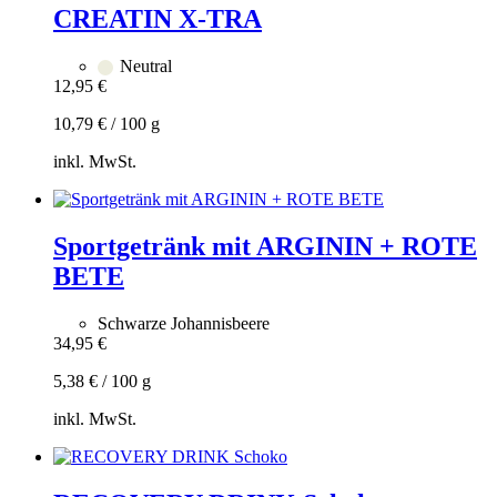
CREATIN X-TRA
Neutral
12,95
€
10,79
€
/
100
g
inkl. MwSt.
Zum
Warenkorb
hinzufügen
Sportgetränk mit ARGININ + ROTE
BETE
Schwarze Johannisbeere
34,95
€
5,38
€
/
100
g
inkl. MwSt.
Zum
Warenkorb
hinzufügen