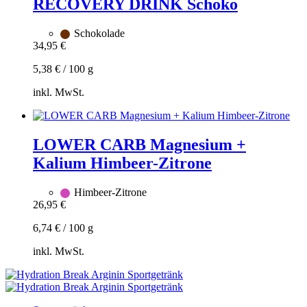
RECOVERY DRINK Schoko
Schokolade
34,95
€
5,38
€
/
100
g
inkl. MwSt.
Zum
Warenkorb
hinzufügen
LOWER CARB Magnesium +
Kalium Himbeer-Zitrone
Himbeer-Zitrone
26,95
€
6,74
€
/
100
g
inkl. MwSt.
Zum
Warenkorb
hinzufügen